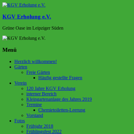
Zum
Inhalt
springen
KGV Erholung e.V.
Grüne Oase im Leipziger Süden
Menü
Herzlich willkommen!
Gärten
Freie Gärten
Häufig gestellte Fragen
Verein
120 Jahre KGV Erholung
interner Bereich
Kleingartenanlage des Jahres 2019
Termine
Chemietoiletten-Leerung
Vorstand
Fotos
Frühjahr 2018
Frühlingsfest 2022